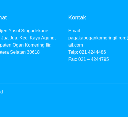
mat
Kontak
etjen Yusuf Singadekane
Email:
 Jua Jua, Kec. Kayu Agung,
pagakabogankomeringiliror
aten Ogan Komering Ilir,
ail.com
tera Selatan 30618
Telp: 021 4244486
Fax: 021 – 4244795
ed