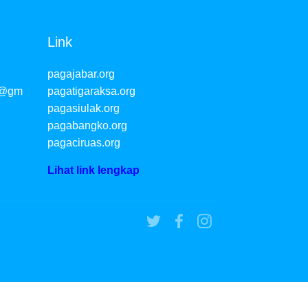
Link
pagajabar.org
g@gm
pagatigaraksa.org
pagasiulak.org
pagabangko.org
pagaciruas.org
Lihat link lengkap