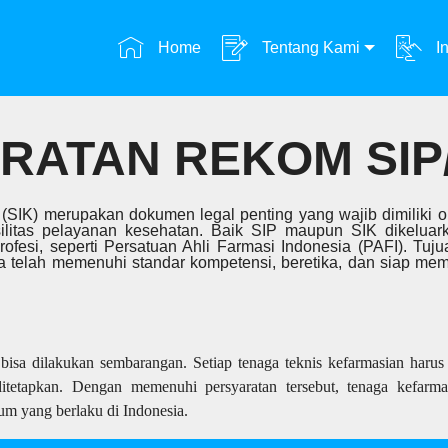
Home
Tentang Kami
In
RATAN REKOM SIP/
rja (SIK) merupakan dokumen legal penting yang wajib dimiliki
silitas pelayanan kesehatan. Baik SIP maupun SIK dikelua
ofesi, seperti Persatuan Ahli Farmasi Indonesia (PAFI). Tuju
 telah memenuhi standar kompetensi, beretika, dan siap memb
isa dilakukan sembarangan. Setiap tenaga teknis kefarmasian harus 
ditetapkan. Dengan memenuhi persyaratan tersebut, tenaga kefarmas
um yang berlaku di Indonesia.